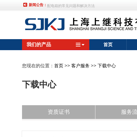
新闻公告：
配电箱的常见问题和解决方法
冲击继电器原理是什么？日常如何维护？
如何选择配电箱？应该选择什么型号？
继电器节电器电路原理图
我们的产品
如何正确使用以确保舌簧继电器的可靠性？
首页
中间继电器的原理是什么 用途有哪些
配电箱安装和明装有点搞混了？
您现在的位置：
首页
>>
客户服务
>>
下载中心
基于稳压技术的智能照明节能配电柜
下载中心
延时继电器：工作原理与接线方法
时间继电器的使用方法和接线图
什么是电磁继电器驱动电路？常见的电磁继电器驱动电
资质证书
服务
哪些？
低压继电器的使用和选择原则
舌簧继电器作用和特点
功率继电器选型要考虑哪些参数