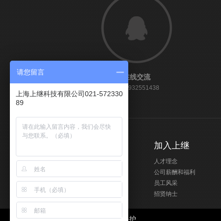
请您留言
在线交流
QQ:1932551438
上海上继科技有限公司021-572330
89
服务中心
加入上继
资质证书
人才理念
服务流程
公司薪酬和福利
下载中心
员工风采
招贤纳士
友情链接：
电力电容器
微机保护